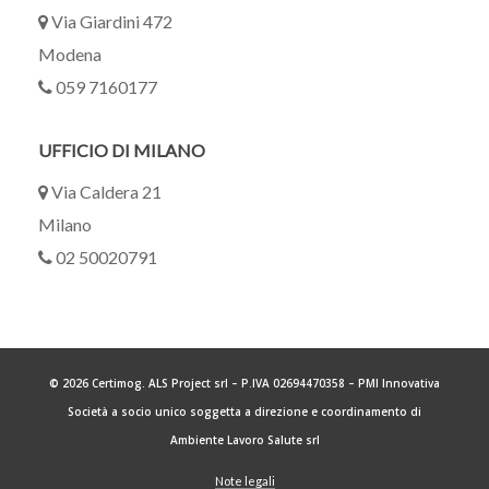
Via Giardini 472
Modena
059 7160177
UFFICIO DI MILANO
Via Caldera 21
Milano
02 50020791
©
2026
Certimog. ALS Project srl – P.IVA 02694470358 – PMI Innovativa
Società a socio unico soggetta a direzione e coordinamento di
Ambiente Lavoro Salute srl
Note legali