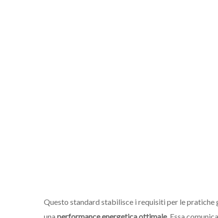
Questo standard stabilisce i requisiti per le pratiche 
una
performance energetica ottimale
. Essa comunica 