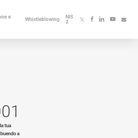
one e
NIS
twitter
facebook
linkedin
youtube
Whistleblowing
2
001
la tua
ribuendo a