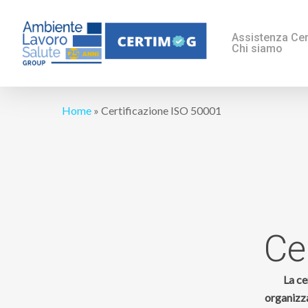
Skip
to
Assistenza Cert
Chi siamo
main
content
Home
»
Certificazione ISO 50001
Ce
La ce
organizza